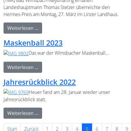
(TMK) Bad Wimsbach-Neydharting erhalten.
Landeshauptmann Thomas Stelzer überreichte den
Hermes-Preis am Montag, 27. März im Linzer Landhaus.
Weiterlesen ...
Maskenball 2023
Das war der Wimsbacher Maskenball...
Weiterlesen ...
Jahresrückblick 2022
Heuer fand am 28. Januar wieder unser
Jahresrückblick statt.
Weiterlesen ...
Start
Zurück
1
2
3
4
5
6
7
8
9