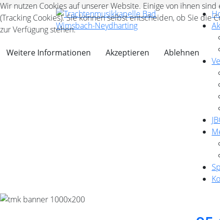
Wir nutzen Cookies auf unserer Website. Einige von ihnen sind
H
(Tracking Cookies). Sie können selbst entscheiden, ob Sie die 
Ak
zur Verfügung stehen.
Weitere Informationen
Akzeptieren
Ablehnen
Ve
J
M
S
Ko