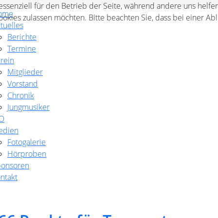
 essenziell für den Betrieb der Seite, während andere uns helf
ome
Cookies zulassen möchten. Bitte beachten Sie, dass bei einer Ab
tuelles
Berichte
Termine
rein
Mitglieder
Vorstand
Chronik
Jungmusiker
BO
edien
Fotogalerie
Hörproben
ponsoren
ntakt